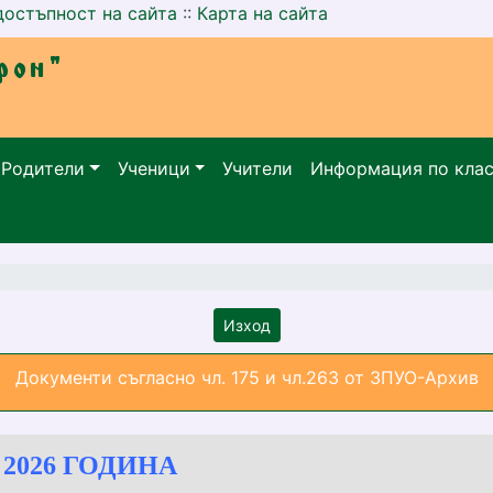
достъпност на сайта
::
Карта на сайта
Родители
Ученици
Учители
Информация по кла
Изход
Документи съгласно чл. 175 и чл.263 от ЗПУО-Архив
 2026 ГОДИНА