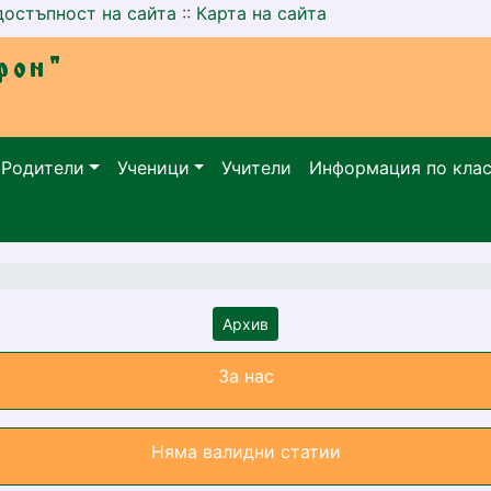
достъпност на сайта
::
Карта на сайта
Родители
Ученици
Учители
Информация по кла
Архив
За нас
Няма валидни статии