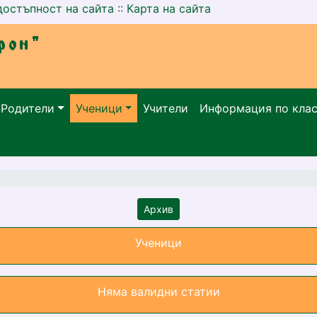
достъпност на сайта
::
Карта на сайта
Родители
Ученици
Учители
Информация по кла
Архив
Ученици
Няма валидни статии