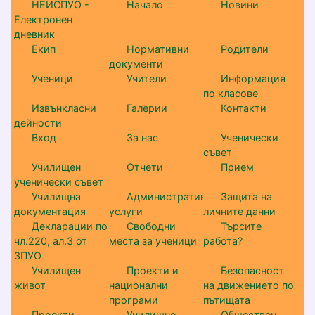
НЕИСПУО -
Начало
Новини
Електронен
дневник
Екип
Нормативни
Родители
документи
Ученици
Учители
Информация
по класове
Извънкласни
Галерии
Контакти
дейности
Вход
За нас
Ученически
съвет
Училищен
Отчети
Прием
ученически съвет
Училищна
Административни
Защита на
документация
услуги
личните данни
Декларации по
Свободни
Търсите
чл.220, ал.3 от
места за ученици
работа?
ЗПУО
Училищен
Проекти и
Безопасност
живот
национални
на движението по
програми
пътищата
Проекти
Училищно
Обществен