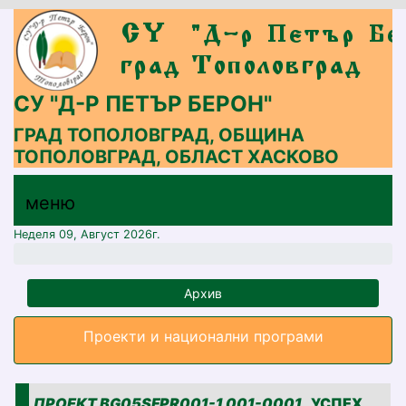
СУ "Д-Р ПЕТЪР БЕРОН"
ГРАД ТОПОЛОВГРАД, ОБЩИНА
ТОПОЛОВГРАД, ОБЛАСТ ХАСКОВО
меню горно
меню
меню
Неделя 09, Август 2026г.
Архив
Проекти и национални програми
ПРОЕКТ
BG05SFPR001-1.001-0001
„УСПЕХ