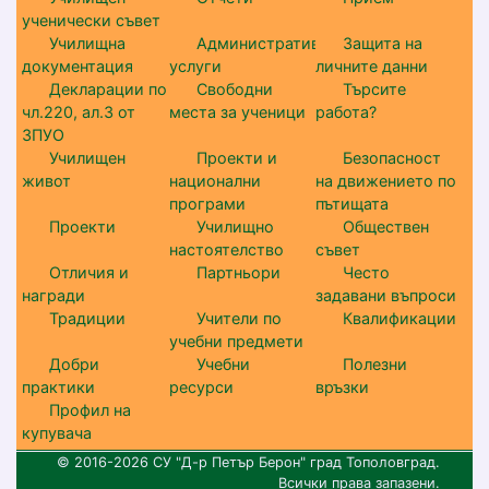
ученически съвет
Училищна
Административни
Защита на
документация
услуги
личните данни
Декларации по
Свободни
Търсите
чл.220, ал.3 от
места за ученици
работа?
ЗПУО
Училищен
Проекти и
Безопасност
живот
национални
на движението по
програми
пътищата
Проекти
Училищно
Обществен
настоятелство
съвет
Отличия и
Партньори
Често
награди
задавани въпроси
Традиции
Учители по
Квалификации
учебни предмети
Добри
Учебни
Полезни
практики
ресурси
връзки
Профил на
купувача
© 2016-2026 СУ "Д-р Петър Берон" град Тополовград.
Всички права запазени.