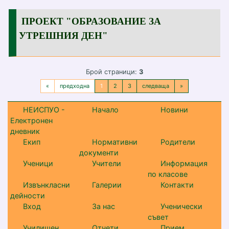
ПРОЕКТ "ОБРАЗОВАНИЕ ЗА
УТРЕШНИЯ ДЕН"
Брой страници:
3
«
предходна
1
2
3
следваща
»
НЕИСПУО -
Начало
Новини
Електронен
дневник
Екип
Нормативни
Родители
документи
Ученици
Учители
Информация
по класове
Извънкласни
Галерии
Контакти
дейности
Вход
За нас
Ученически
съвет
Училищен
Отчети
Прием