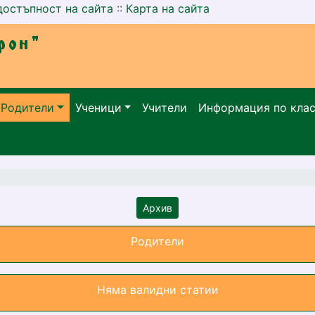
достъпност на сайта
::
Карта на сайта
Родители
Ученици
Учители
Информация по кла
Архив
Родители
Няма валидни статии