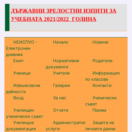
ДЪРЖАВНИ ЗРЕЛОСТНИ ИЗПИТИ ЗА
УЧЕБНАТА 2021/2022 ГОДИНА
НЕИСПУО -
Начало
Новини
Електронен
дневник
Екип
Нормативни
Родители
документи
Ученици
Учители
Информация
по класове
Извънкласни
Галерии
Контакти
дейности
Вход
За нас
Ученически
съвет
Училищен
Отчети
Прием
ученически съвет
Училищна
Административни
Защита на
документация
услуги
личните данни