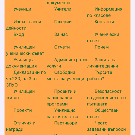
документи
Ученици
Учители
Информация
по класове
Извънкласни
Галерии
Контакти
дейности
Вход
За нас
Ученически
съвет
Училищен
Отчети
Прием
ученически съвет
Училищна
Административни
Защита на
документация
услуги
личните данни
Декларации по
Свободни
Търсите
чл.220, ал.3 от
места за ученици
работа?
ЗПУО
Училищен
Проекти и
Безопасност
живот
национални
на движението по
програми
пътищата
Проекти
Училищно
Обществен
настоятелство
съвет
Отличия и
Партньори
Често
награди
задавани въпроси