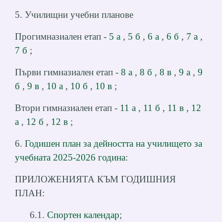
5. Училищни учебни планове
Прогимназиален етап -
5 а
,
5 б
,
6 а
,
6 б
,
7 а
,
7 б
;
Първи гимназиален етап -
8 а
,
8 б
,
8 в
,
9 а
,
9
б
,
9 в
,
10 а
,
10 б
,
10 в
;
Втори гимназиален етап -
11 а
,
11 б
,
11 в ,
12
а
,
12 б
,
12 в
;
6.
Годишен план за дейността на училището за
учебната 2025-2026 година
:
ПРИЛОЖЕНИЯТА КЪМ ГОДИШНИЯ
ПЛАН:
6.1.
Спортен календар
;