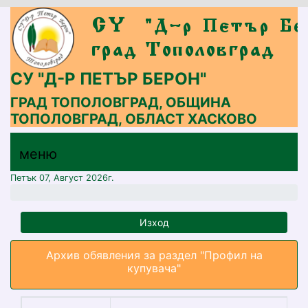
СУ "Д-Р ПЕТЪР БЕРОН"
ГРАД ТОПОЛОВГРАД, ОБЩИНА
ТОПОЛОВГРАД, ОБЛАСТ ХАСКОВО
меню горно
меню
меню
Петък 07, Август 2026г.
Изход
Архив обявления за раздел "Профил на
купувача"