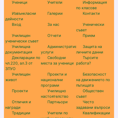
Ученици
Учители
Информация
по класове
Извънкласни
Галерии
Контакти
дейности
Вход
За нас
Ученически
съвет
Училищен
Отчети
Прием
ученически съвет
Училищна
Административни
Защита на
документация
услуги
личните данни
Декларации по
Свободни
Търсите
чл.220, ал.3 от
места за ученици
работа?
ЗПУО
Училищен
Проекти и
Безопасност
живот
национални
на движението по
програми
пътищата
Проекти
Училищно
Обществен
настоятелство
съвет
Отличия и
Партньори
Често
награди
задавани въпроси
Традиции
Учители по
Квалификации