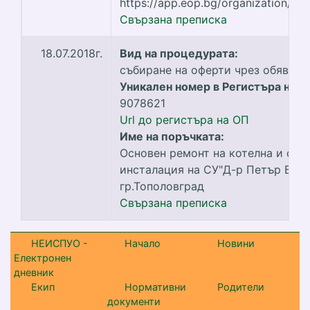
https://app.eop.bg/organization/39
Свързана преписка
18.07.2018г.
Вид на процедурата:
събиране на оферти чрез обява
Уникален номер в Регистъра на О
9078621
Url до регистъра на ОП
Име на поръчката:
Основен ремонт на котелна и ото
инсталация на СУ"Д-р Петър Беро
гр.Тополовград
Свързана преписка
НЕИСПУО -
Начало
Новини
Електронен
дневник
Екип
Нормативни
Родители
документи