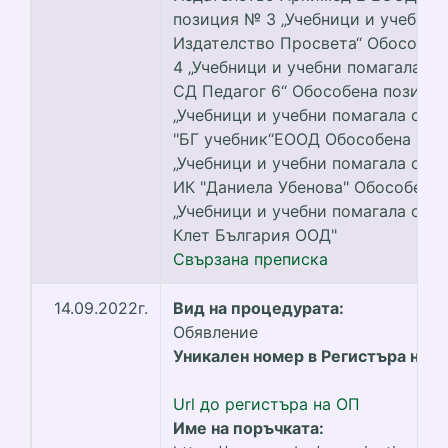
позиция № 3 „Учебници и учебни 
Издателство Просвета“ Обособен
4 „Учебници и учебни помагала от
СД Педагог 6“ Обособена позици
„Учебници и учебни помагала от 
"БГ учебник“ЕООД Обособена поз
„Учебници и учебни помагала от 
ИК "Даниела Убенова" Обособена
„Учебници и учебни помагала от 
Клет България ООД"
Свързана преписка
14.09.2022г.
Вид на процедурата:
Обявление
Уникален номер в Регистъра на О
Url до регистъра на ОП
Име на поръчката: