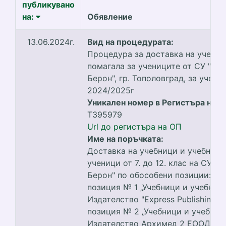
публикувано
на:
Обявление
13.06.2024г.
Вид на процедурата:
Процедура за доставка на учебни
помагала за учениците от СУ "Д-
Берон", гр. Тополовград, за учебн
2024/2025г
Уникален номер в Регистъра на О
T395979
Url до регистъра на ОП
Име на поръчката:
Доставка на учебници и учебни п
ученици от 7. до 12. клас на СУ "
Берон" по обособени позиции: Об
позиция № 1 „Учебници и учебни 
Издателство "Express Publishing"
позиция № 2 „Учебници и учебни 
Издателство Архимед 2 ЕООД“ О