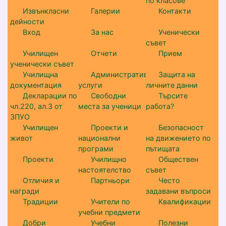
по класове
Извънкласни
Галерии
Контакти
дейности
Вход
За нас
Ученически
съвет
Училищен
Отчети
Прием
ученически съвет
Училищна
Административни
Защита на
документация
услуги
личните данни
Декларации по
Свободни
Търсите
чл.220, ал.3 от
места за ученици
работа?
ЗПУО
Училищен
Проекти и
Безопасност
живот
национални
на движението по
програми
пътищата
Проекти
Училищно
Обществен
настоятелство
съвет
Отличия и
Партньори
Често
награди
задавани въпроси
Традиции
Учители по
Квалификации
учебни предмети
Добри
Учебни
Полезни